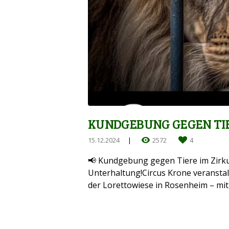
KUNDGEBUNG GEGEN TIE
15.12.2024
2572
4
📢 Kundgebung gegen Tiere im Zirkus 
Unterhaltung!Circus Krone veransta
der Lorettowiese in Rosenheim – mit