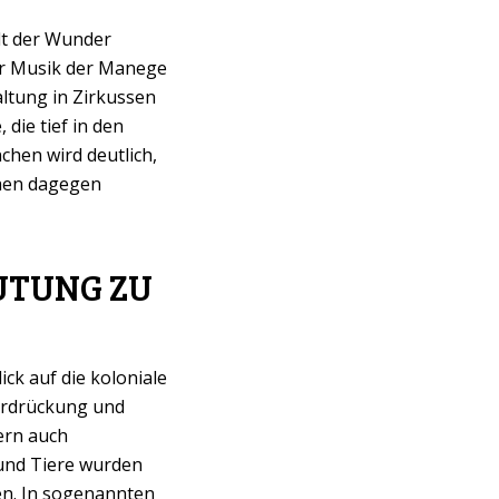
elt der Wunder
der Musik der Manege
altung in Zirkussen
die tief in den
chen wird deutlich,
chen dagegen
UTUNG ZU
ck auf die koloniale
terdrückung und
ern auch
und Tiere wurden
den. In sogenannten