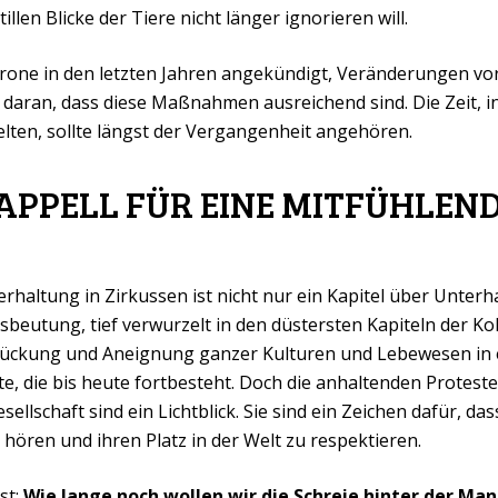
llen Blicke der Tiere nicht länger ignorieren will.
Krone in den letzten Jahren angekündigt, Veränderungen v
ln daran, dass diese Maßnahmen ausreichend sind. Die Zeit, in
elten, sollte längst der Vergangenheit angehören.
N APPELL FÜR EINE MITFÜHLEN
erhaltung in Zirkussen ist nicht nur ein Kapitel über Unter
eutung, tief verwurzelt in den düstersten Kapiteln der Kol
drückung und Aneignung ganzer Kulturen und Lebewesen in 
, die bis heute fortbesteht. Doch die anhaltenden Protest
ellschaft sind ein Lichtblick. Sie sind ein Zeichen dafür, da
hören und ihren Platz in der Welt zu respektieren.
ist:
Wie lange noch wollen wir die Schreie hinter der M