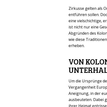
Zirkusse gelten als O
entführen sollen. Do
eine vielschichtige, 
ist nicht nur eine Ge
Abgründen des Kolonia
wie diese Traditione
erheben.
VON KOLON
UNTERHA
Um die Ursprünge der
Vergangenheit Europa
Aneignung, in der eu
ausbeuteten. Dabei g
ihrer Heimat entrisse