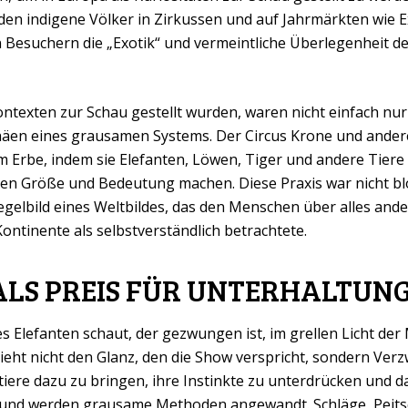
en indigene Völker in Zirkussen und auf Jahrmärkten wie E
Besuchern die „Exotik“ und vermeintliche Überlegenheit de
Kontexten zur Schau gestellt wurden, waren nicht einfach nur
äen eines grausamen Systems. Der Circus Krone und ander
m Erbe, indem sie Elefanten, Löwen, Tiger und andere Tiere
en Größe und Bedeutung machen. Diese Praxis war nicht b
gelbild eines Weltbildes, das den Menschen über alles ander
ntinente als selbstverständlich betrachtete.
ALS PREIS FÜR UNTERHALTUN
es Elefanten schaut, der gezwungen ist, im grellen Licht de
ieht nicht den Glanz, den die Show verspricht, sondern Ver
tiere dazu zu bringen, ihre Instinkte zu unterdrücken und 
 und werden grausame Methoden angewandt. Schläge, Peit