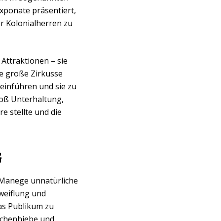
xponate präsentiert,
r Kolonialherren zu
 Attraktionen – sie
e große Zirkusse
 einführen und sie zu
loß Unterhaltung,
e stellte und die
G
r Manege unnatürliche
zweiflung und
das Publikum zu
schenhiebe und