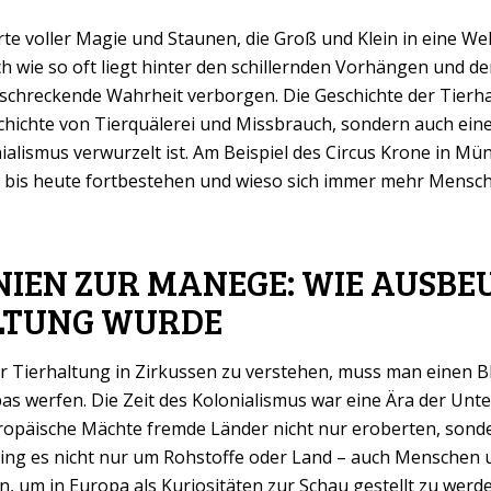
rte voller Magie und Staunen, die Groß und Klein in eine W
ch wie so oft liegt hinter den schillernden Vorhängen und 
erschreckende Wahrheit verborgen. Die Geschichte der Tierh
schichte von Tierquälerei und Missbrauch, sondern auch eine, 
lismus verwurzelt ist. Am Beispiel des Circus Krone in Mün
n bis heute fortbestehen und wieso sich immer mehr Mens
IEN ZUR MANEGE: WIE AUSBE
LTUNG WURDE
 Tierhaltung in Zirkussen zu verstehen, muss man einen Bli
s werfen. Die Zeit des Kolonialismus war eine Ära der Un
ropäische Mächte fremde Länder nicht nur eroberten, sond
ing es nicht nur um Rohstoffe oder Land – auch Menschen 
n, um in Europa als Kuriositäten zur Schau gestellt zu wer