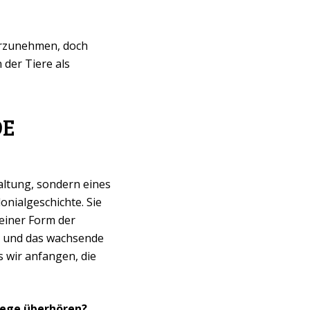
orzunehmen, doch
 der Tiere als
DE
haltung, sondern eines
onialgeschichte. Sie
einer Form der
e und das wachsende
ss wir anfangen, die
anege überhören?