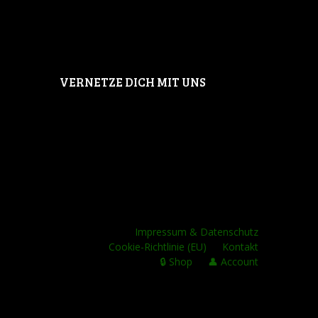
VERNETZE DICH MIT UNS
Impressum & Datenschutz
Cookie-Richtlinie (EU)
Kontakt
🔒 Shop
👤 Account
animal-action.org © 2026 All Rights
Reserved.