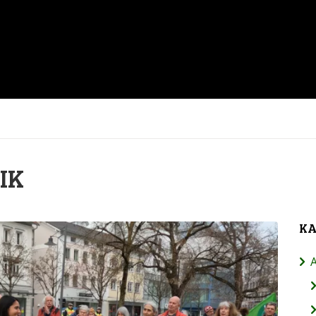
IK
KA